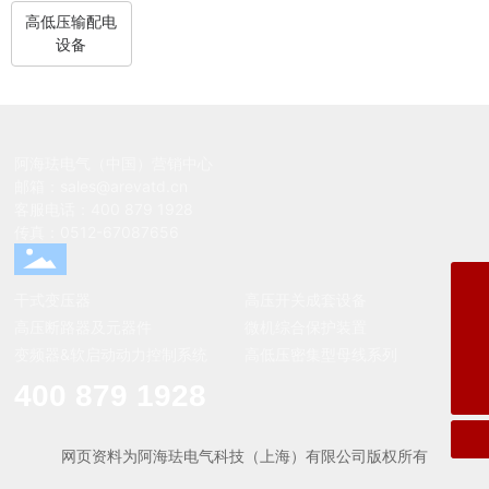
高低压输配电
设备
阿海珐电气（中国）营销中心
邮箱：
sales@arevatd.cn
客服电话：
400 879 1928
传真：
0512-67087656
客服电话
干式变压器
高压开关成套设备
400 879 1928
邮箱
高压断路器及元器件
微机综合保护装置
sales@arevatd.cn
变频器&软启动动力控制系统
高低压密集型母线系列
经销商开发合作邮箱
400 879 1928
salespt@areve.cn
网页资料为阿海珐电气科技（上海）有限公司版权所有