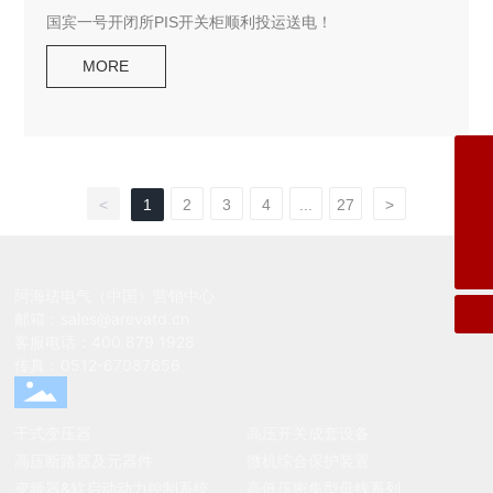
国宾一号开闭所PIS开关柜顺利投运送电！
MORE
客服电话
400 879 1928
邮箱
<
1
2
3
4
...
27
>
sales@arevatd.cn
经销商开发合作邮箱
salespt@areve.cn
阿海珐电气（中国）营销中心
邮箱：
sales@arevatd.cn
客服电话：
400 879 1928
传真：
0512-67087656
干式变压器
高压开关成套设备
高压断路器及元器件
微机综合保护装置
变频器&软启动动力控制系统
高低压密集型母线系列