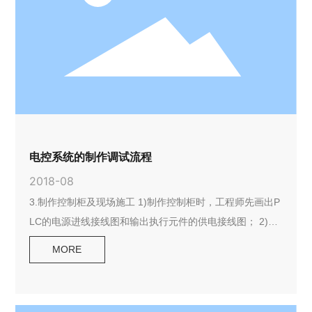
电控系统的制作调试流程
2018-08
3.制作控制柜及现场施工 1)制作控制柜时，工程师先画出P
LC的电源进线接线图和输出执行元件的供电接线图； 2)画
出电气柜内元器件布置图，相互间接线图；画出控制面板元
MORE
器件布置图。 3)如果PLC的供电电源带有干扰，设置滤波
器、隔离变压器，另外工程师把信号线、电源线、动力线分
开，并用线槽或金属管走线。 4)需特别注意安装要安全、