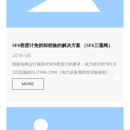
SF6密度计免拆卸校验的解决方案 （SF6三通阀）
2018-08
国家电网运行规程对SF6密度计的要求，电力部1997年1月
1日实施的DL/T596-1996《电力设备预防性试验规程》：
“开关设备”一节序号为13中有“SF6气体密度计（包括整定
MORE
值）检验”项目，规程要求试验时间为：1-3年、大修后或必
要时，具体校验时间各省的中试所自己制定，一般至少每3
年校验一次比较合适，适用于ABB、西门子、施耐德、阿海
珐等品牌高压断路器及组合式断路器GIS。 1.目前常规的校
验